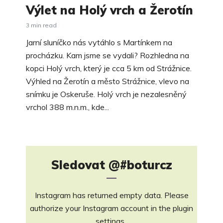
Výlet na Holý vrch a Žerotín
3 min read
Jarní sluníčko nás vytáhlo s Martínkem na
procházku. Kam jsme se vydali? Rozhledna na
kopci Holý vrch, který je cca 5 km od Strážnice.
Výhled na Žerotín a město Strážnice, vlevo na
snímku je Oskeruše. Holý vrch je nezalesněný
vrchol 388 m.n.m., kde...
Sledovat
@#boturcz
Instagram has returned empty data. Please
authorize your Instagram account in the
plugin
settings
.