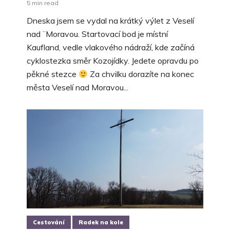
5 min read
Dneska jsem se vydal na krátký výlet z Veselí
nad ¨Moravou. Startovací bod je místní
Kaufland, vedle vlakového nádraží, kde začíná
cyklostezka směr Kozojídky. Jedete opravdu po
pěkné stezce
Za chvilku dorazíte na konec
města Veselí nad Moravou...
Cestování
Radek na kole