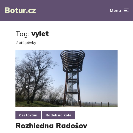
Botur.cz
Menu
Tag:
vylet
2 příspěvky
Cestování
Radek na kole
Rozhledna Radošov