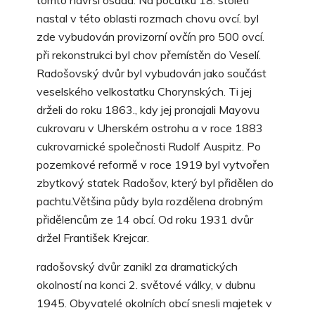
tomto návrší osada. Na počátku 18. století
nastal v této oblasti rozmach chovu ovcí. byl
zde vybudován provizorní ovčín pro 500 ovcí.
při rekonstrukci byl chov přemístěn do Veselí.
Radošovský dvůr byl vybudován jako součást
veselského velkostatku Chorynských. Ti jej
drželi do roku 1863., kdy jej pronajali Mayovu
cukrovaru v Uherském ostrohu a v roce 1883
cukrovarnické společnosti Rudolf Auspitz. Po
pozemkové reformě v roce 1919 byl vytvořen
zbytkový statek Radošov, který byl přidělen do
pachtu.Většina půdy byla rozdělena drobným
přidělencům ze 14 obcí. Od roku 1931 dvůr
držel František Krejcar.
radošovský dvůr zanikl za dramatických
okolností na konci 2. světové války, v dubnu
1945. Obyvatelé okolních obcí snesli majetek v