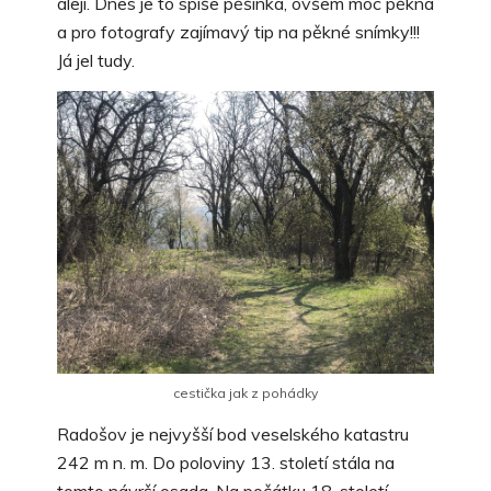
alejí. Dnes je to spíše pěšinka, ovšem moc pěkná
a pro fotografy zajímavý tip na pěkné snímky!!!
Já jel tudy.
cestička jak z pohádky
Radošov je nejvyšší bod veselského katastru
242 m n. m. Do poloviny 13. století stála na