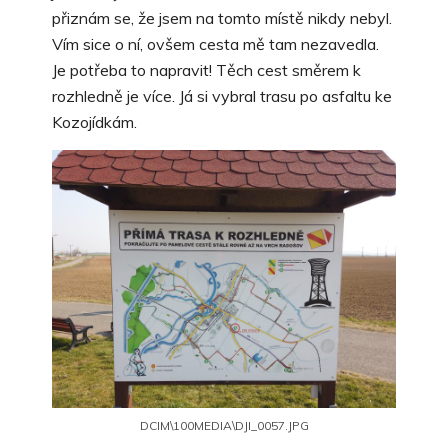
přiznám se, že jsem na tomto místě nikdy nebyl.
Vím sice o ní, ovšem cesta mě tam nezavedla.
Je potřeba to napravit! Těch cest směrem k
rozhledně je více. Já si vybral trasu po asfaltu ke
Kozojídkám.
DCIM\100MEDIA\DJI_0057.JPG