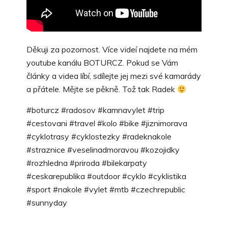
Děkuji za pozornost. Více videí najdete na mém
youtube kanálu BOTURCZ. Pokud se Vám
články a videa líbí, sdílejte jej mezi své kamarády
a přátele. Mějte se pěkně. Tož tak Radek
#boturcz #radosov #kamnavylet #trip
#cestovani #travel #kolo #bike #jiznimorava
#cyklotrasy #cyklostezky #radeknakole
#straznice #veselinadmoravou #kozojidky
#rozhledna #priroda #bilekarpaty
#ceskarepublika #outdoor #cyklo #cyklistika
#sport #nakole #vylet #mtb #czechrepublic
#sunnyday