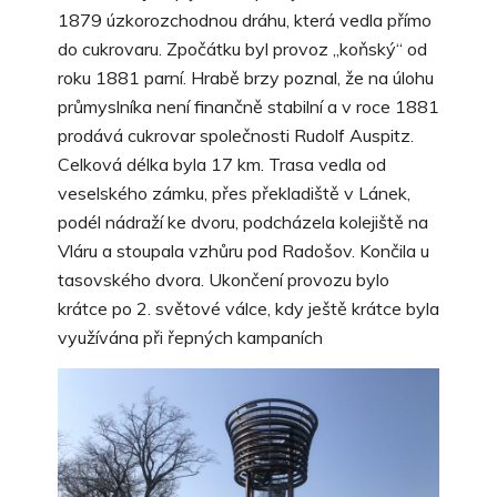
1879 úzkorozchodnou dráhu, která vedla přímo
do cukrovaru. Zpočátku byl provoz „koňský“ od
roku 1881 parní. Hrabě brzy poznal, že na úlohu
průmyslníka není finančně stabilní a v roce 1881
prodává cukrovar společnosti Rudolf Auspitz.
Celková délka byla 17 km. Trasa vedla od
veselského zámku, přes překladiště v Lánek,
podél nádraží ke dvoru, podcházela kolejiště na
Vláru a stoupala vzhůru pod Radošov. Končila u
tasovského dvora. Ukončení provozu bylo
krátce po 2. světové válce, kdy ještě krátce byla
využívána při řepných kampaních