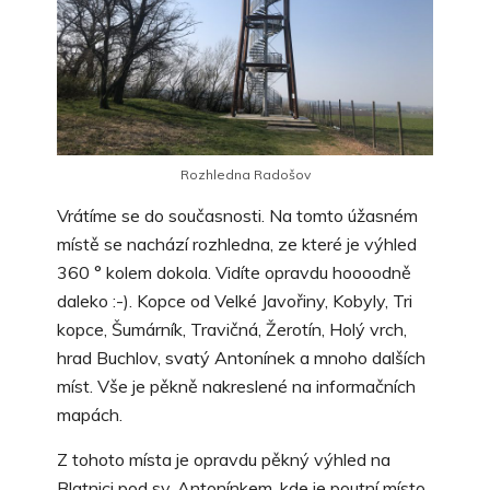
Rozhledna Radošov
Vrátíme se do současnosti. Na tomto úžasném
místě se nachází rozhledna, ze které je výhled
360 ° kolem dokola. Vidíte opravdu hoooodně
daleko :-). Kopce od Velké Javořiny, Kobyly, Tri
kopce, Šumárník, Travičná, Žerotín, Holý vrch,
hrad Buchlov, svatý Antonínek a mnoho dalších
míst. Vše je pěkně nakreslené na informačních
mapách.
Z tohoto místa je opravdu pěkný výhled na
Blatnici pod sv. Antonínkem, kde je poutní místo