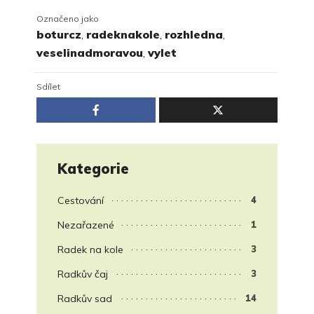
Označeno jako
boturcz
,
radeknakole
,
rozhledna
,
veselinadmoravou
,
vylet
Sdílet
Kategorie
Cestování
4
Nezařazené
1
Radek na kole
3
Radkův čaj
3
Radkův sad
14