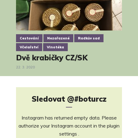
Cestování
Nezařazené
Radkův sad
Včelařství
Vinotéka
Dvě krabičky CZ/SK
22. 3. 2020
Sledovat
@#boturcz
Instagram has returned empty data. Please
authorize your Instagram account in the
plugin
settings
.