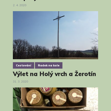
2. 4. 2020
Cestování
Radek na kole
Výlet na Holý vrch a Žerotín
31. 3. 2020