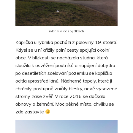
rybník v Kozojídkách
Kaplička u rybníka pochází z poloviny 19. století.
Kdysi se u ní křížily polní cesty spojující okolní
obce. V blízkosti se nacházela studna, která
sloužila k osvěžení poutníků a napájení dobytka.
po desetiletích scelování pozemku se kaplička
ocitla uprostřed lánů. Nádherné topoly, které ji
chránily, postupně zničily blesky, nově vysazené
stromy zase zvěř. V roce 2016 se dočkala
obnovy a žehnání. Moc pěkné místo, chvilku se
zde zastavte