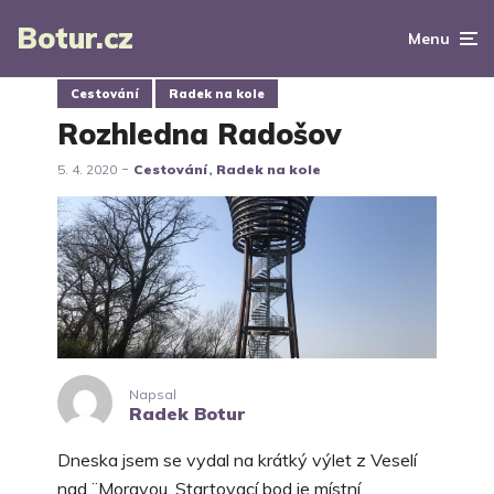
Botur.cz
Menu
Cestování
Radek na kole
Rozhledna Radošov
5. 4. 2020
Cestování
Radek na kole
Napsal
Radek Botur
Dneska jsem se vydal na krátký výlet z Veselí
nad ¨Moravou. Startovací bod je místní