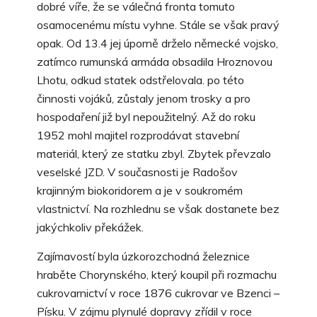
dobré víře, že se válečná fronta tomuto
osamocenému místu vyhne. Stále se však pravý
opak. Od 13.4 jej úporně drželo německé vojsko,
zatímco rumunská armáda obsadila Hroznovou
Lhotu, odkud statek odstřelovala. po této
činnosti vojáků, zůstaly jenom trosky a pro
hospodaření již byl nepoužitelný. Až do roku
1952 mohl majitel rozprodávat stavební
materiál, který ze statku zbyl. Zbytek převzalo
veselské JZD. V současnosti je Radošov
krajinným biokoridorem a je v soukromém
vlastnictví. Na rozhlednu se však dostanete bez
jakýchkoliv překážek.
Zajímavostí byla úzkorozchodná železnice
hraběte Chorynského, který koupil při rozmachu
cukrovarnictví v roce 1876 cukrovar ve Bzenci –
Písku. V zájmu plynulé dopravy zřídil v roce