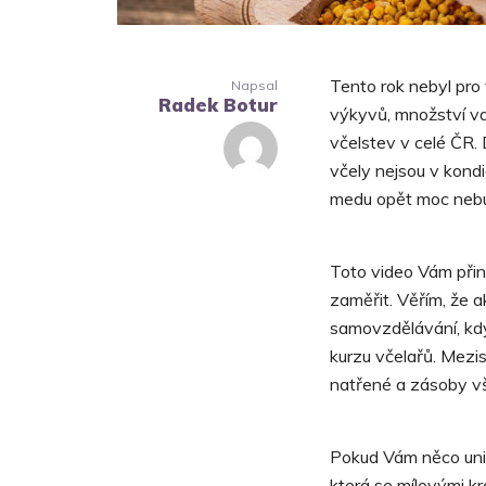
Tento rok nebyl pro 
Napsal
Radek Botur
výkyvů, množství va
včelstev v celé ČR.
včely nejsou v kond
medu opět moc ne
Toto video Vám přine
zaměřit. Věřím, že a
samovzdělávání, kd
kurzu včelařů. Mezis
natřené a zásoby v
Pokud Vám něco unik
která se mílovými kro