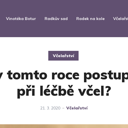
Vinotéka Botur
Radkův sad
Radek na kole
Včelařs
Včelařství
v tomto roce postu
při léčbě včel?
21. 3. 2020
Včelařství