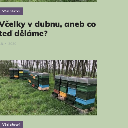
Včelařství
Včelky v dubnu, aneb co
teď děláme?
13. 4. 2020
Včelařství