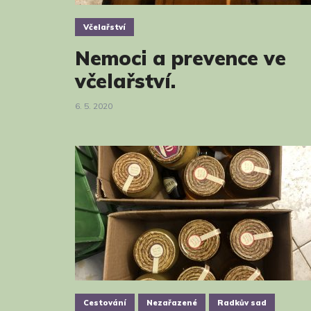
Včelařství
Nemoci a prevence ve
včelařství.
6. 5. 2020
Cestování
Nezařazené
Radkův sad