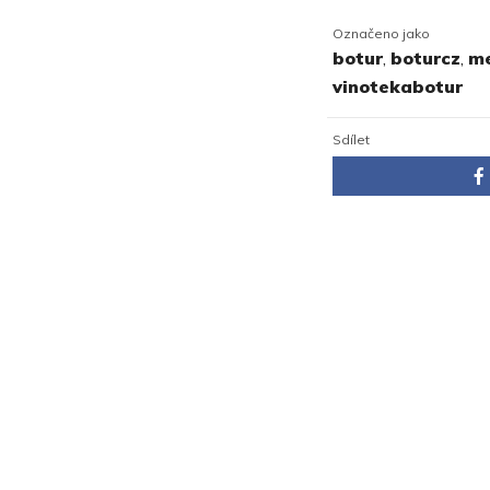
Označeno jako
botur
,
boturcz
,
m
vinotekabotur
Sdílet