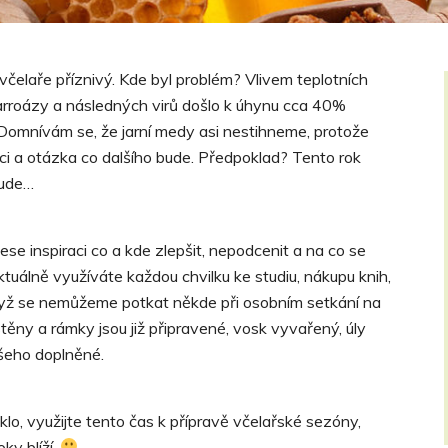
včelaře příznivý. Kde byl problém? Vlivem teplotních
rroázy a následných virů došlo k úhynu cca 40%
 Domnívám se, že jarní medy asi nestihneme, protože
ici a otázka co dalšího bude. Předpoklad? Tento rok
bude…
se inspiraci co a kde zlepšit, nepodcenit a na co se
ktuálně využíváte každou chvilku ke studiu, nákupu knih,
yž se nemůžeme potkat někde při osobním setkání na
těny a rámky jsou již připravené, vosk vyvařený, úly
šeho doplněné.
lo, využijte tento čas k přípravě včelařské sezóny,
ky blíží.