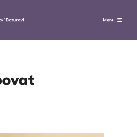
tví Boturovi
Menu
povat