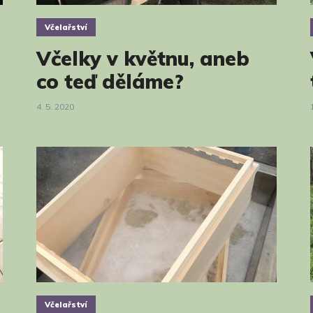
Včelařství
Včelky v květnu, aneb
co teď děláme?
4. 5. 2020
Včelařství