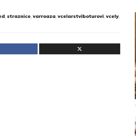
ed
,
straznice
,
varroaza
,
vcelarstviboturovi
,
vcely
,