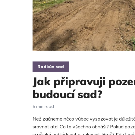
Radkův sad
Jak připravuji poz
budoucí sad?
5 min read
Než začneme něco vůbec vysazovat je důležité
srovnat atd. Co to všechno obnáší? Pokud poze
si nějaký vyhlédnout a zakoupit. Proč? Když 