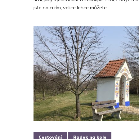
jste na cizím, velice lehce můžete...
Cestování
Radek na kole