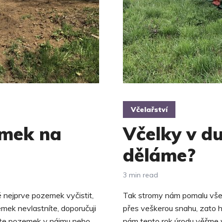
Včelařství
emek na
Včelky v d
děláme?
3 min read
 nejprve pozemek vyčistit,
Tak stromy nám pomalu všec
mek nevlastníte, doporučuji
přes veškerou snahu, zato hr
máte pozemek v nájmu nebo
nám tento rok úrodu věřme 