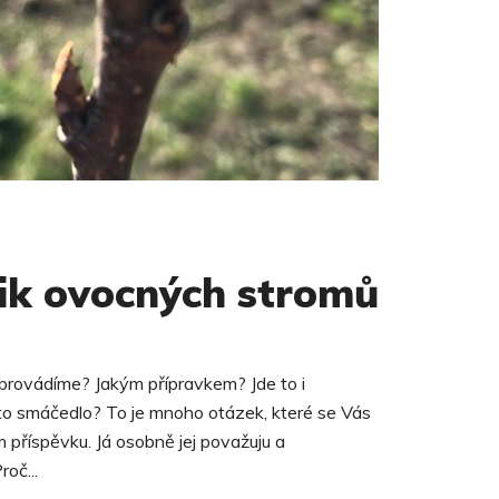
řik ovocných stromů
j provádíme? Jakým přípravkem? Jde to i
to smáčedlo? To je mnoho otázek, které se Vás
ím příspěvku. Já osobně jej považuju a
roč...