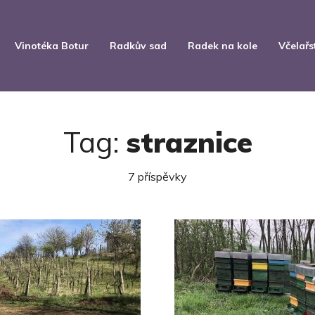
Vinotéka Botur
Radkův sad
Radek na kole
Včelařs
Tag:
straznice
7 příspěvky