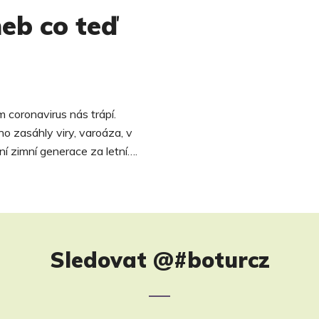
neb co teď
 coronavirus nás trápí.
ho zasáhly viry, varoáza, v
ní zimní generace za letní….
Sledovat
@#boturcz