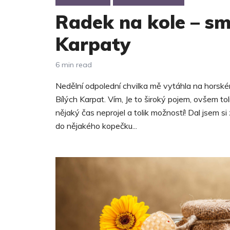
Radek na kole – sm
Karpaty
6 min read
Nedělní odpolední chvilka mě vytáhla na horsk
Bílých Karpat. Vím, Je to široký pojem, ovšem to
nějaký čas neprojel a tolik možností! Dal jsem si
do nějakého kopečku...