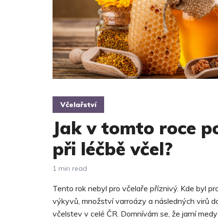
Včelařství
Jak v tomto roce p
při léčbě včel?
1 min read
Tento rok nebyl pro včelaře příznivý. Kde byl p
výkyvů, množství varroázy a následných virů d
včelstev v celé ČR. Domnívám se, že jarní medy