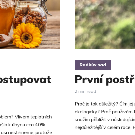
Radkův sad
ostupovat
První post
2 min read
Proč je tak důležitý? Čím je
ekologicky? Proč používám 
roblém? Vlivem teplotních
snažím příblížit v následujíc
ošlo k úhynu cca 40%
nejdůležitější v celém roce. P
 asi nestihneme, protože