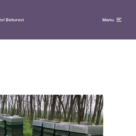
tví Boturovi
Menu