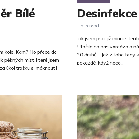
ěr Bílé
Desinfekce 
1 min read
Jak jsem psal již minule, te
Útočila na nás varoáza a nás
ém kole. Kam? No přece do
30 druhů… Jak z toho tedy v
lik pěkných míst, které jsem
pokaždé, když něco...
 za úkol trošku si máknout i