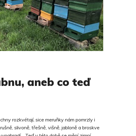
ubnu, aneb co teď
hny rozkvétají, sice meruňky nám pomrzly i
ušně, slivoně, třešně, višně, jabloně a broskve
vynahradí… Teď v této době se mění zimní