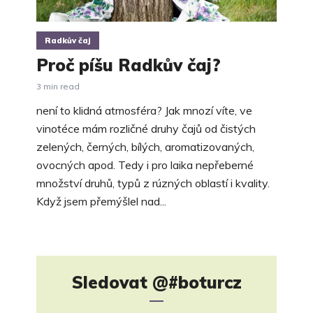
Radkův čaj
Proč píšu Radkův čaj?
3 min read
není to klidná atmosféra? Jak mnozí víte, ve
vinotéce mám rozličné druhy čajů od čistých
zelených, černých, bílých, aromatizovaných,
ovocných apod. Tedy i pro laika nepřeberné
množství druhů, typů z rúzných oblastí i kvality.
Když jsem přemýšlel nad...
Sledovat
@#boturcz