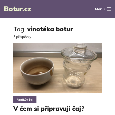
Botur.cz
Menu
Tag:
vinotéka botur
3 příspěvky
Radkův čaj
V čem si připravuji čaj?