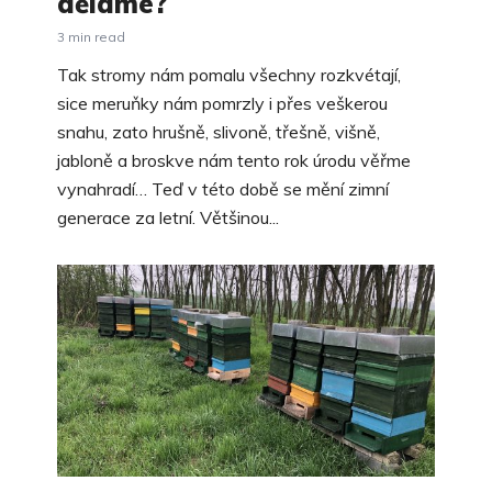
děláme?
3 min read
Tak stromy nám pomalu všechny rozkvétají,
sice meruňky nám pomrzly i přes veškerou
snahu, zato hrušně, slivoně, třešně, višně,
jabloně a broskve nám tento rok úrodu věřme
vynahradí… Teď v této době se mění zimní
generace za letní. Většinou...