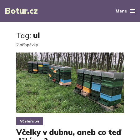
Botur.cz
Menu
Tag:
ul
2 příspěvky
Včelařství
Včelky v dubnu, aneb co teď