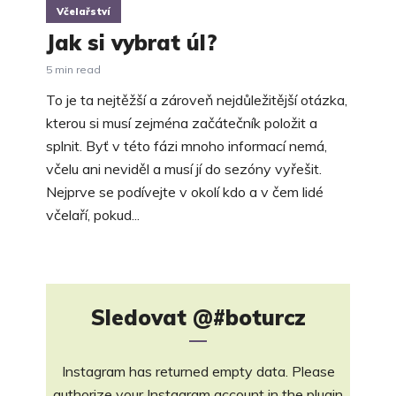
Včelařství
Jak si vybrat úl?
5 min read
To je ta nejtěžší a zároveň nejdůležitější otázka,
kterou si musí zejména začátečník položit a
splnit. Byť v této fázi mnoho informací nemá,
včelu ani neviděl a musí jí do sezóny vyřešit.
Nejprve se podívejte v okolí kdo a v čem lidé
včelaří, pokud...
Sledovat
@#boturcz
Instagram has returned empty data. Please
authorize your Instagram account in the
plugin