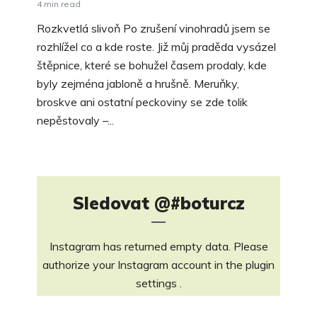
4 min read
Rozkvetlá slivoň Po zrušení vinohradů jsem se
rozhlížel co a kde roste. Již můj praděda vysázel
štěpnice, které se bohužel časem prodaly, kde
byly zejména jabloně a hrušně. Meruňky,
broskve ani ostatní peckoviny se zde tolik
nepěstovaly –...
Sledovat
@#boturcz
Instagram has returned empty data. Please
authorize your Instagram account in the
plugin
settings
.