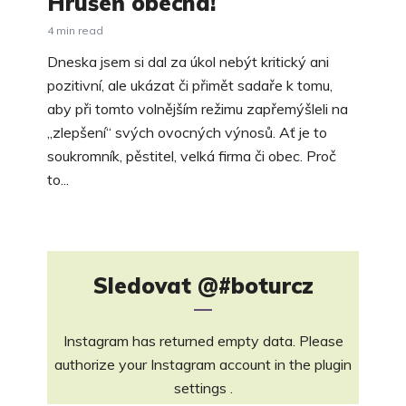
Hrušeň obecná!
4 min read
Dneska jsem si dal za úkol nebýt kritický ani
pozitivní, ale ukázat či přimět sadaře k tomu,
aby při tomto volnějším režimu zapřemýšleli na
„zlepšení“ svých ovocných výnosů. Ať je to
soukromník, pěstitel, velká firma či obec. Proč
to...
Sledovat
@#boturcz
Instagram has returned empty data. Please
authorize your Instagram account in the
plugin
settings
.