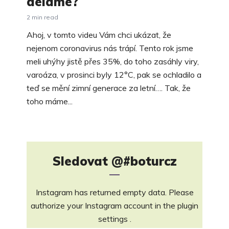
deláme?
2 min read
Ahoj, v tomto videu Vám chci ukázat, že
nejenom coronavirus nás trápí. Tento rok jsme
meli uhýhy jistě přes 35%, do toho zasáhly viry,
varoáza, v prosinci byly 12°C, pak se ochladilo a
teď se mění zimní generace za letní…. Tak, že
toho máme...
Sledovat
@#boturcz
Instagram has returned empty data. Please
authorize your Instagram account in the
plugin
settings
.